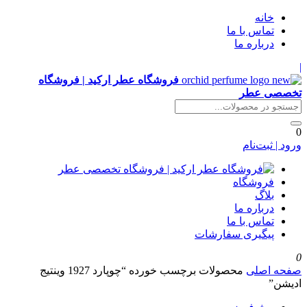
خانه
تماس با ما
درباره ما
|
فروشگاه عطر ارکید | فروشگاه
تخصصی عطر
0
ورود | ثبت‌نام
فروشگاه
بلاگ
درباره ما
تماس با ما
پیگیری سفارشات
0
صفحه اصلی
محصولات برچسب خورده “چوپارد 1927 وینتیج
ادیشن”