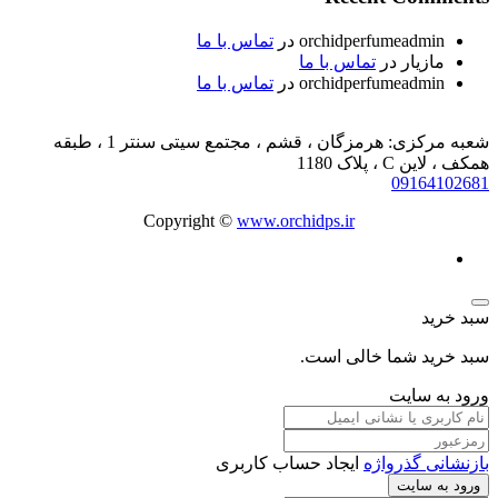
orchidperfumeadmin
در
تماس با ما
مازیار
در
تماس با ما
orchidperfumeadmin
در
تماس با ما
شعبه مرکزی: هرمزگان ، قشم ، مجتمع سیتی سنتر 1 ، طبقه
همکف ، لاین C ، پلاک 1180
09164102681
Copyright ©
www.orchidps.ir
سبد خرید
سبد خرید شما خالی است.
ورود به سایت
بازنشانی گذرواژه
ایجاد حساب کاربری
ورود به سایت