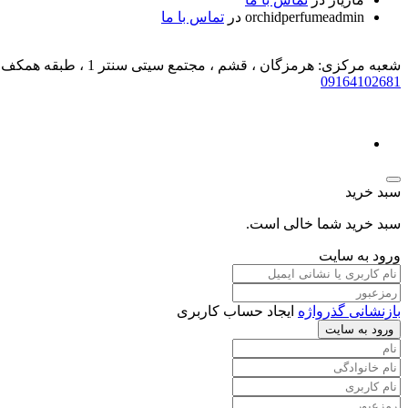
orchidperfumeadmin
در
تماس با ما
شعبه مرکزی: هرمزگان ، قشم ، مجتمع سیتی سنتر 1 ، طبقه همکف ، لاین C ، پلاک 1180
09164102681
سبد خرید
سبد خرید شما خالی است.
ورود به سایت
بازنشانی گذرواژه
ایجاد حساب کاربری
ورود به سایت