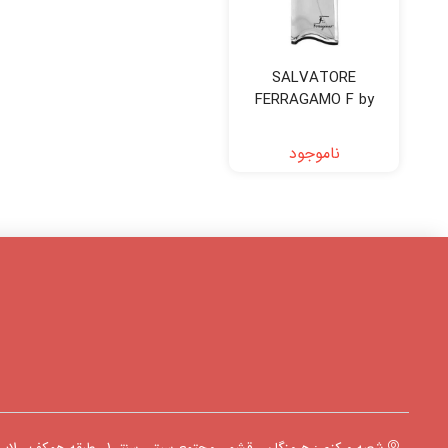
SALVATORE
FERRAGAMO F by
Ferragamo
ناموجود
شعبه مرکزی: هرمزگان ، قشم ، مجتمع سیتی سنتر 1 ، طبقه همکف ، لاین C ، پلاک 1180